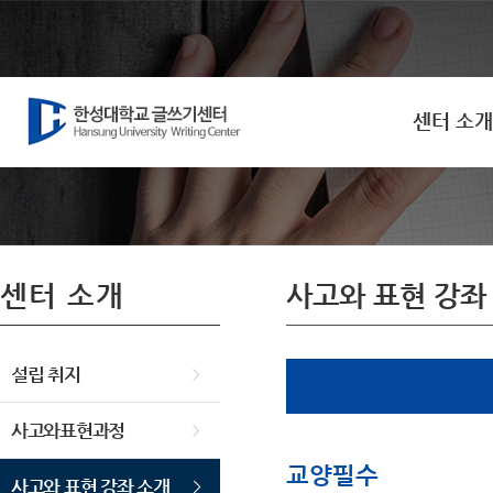
센터 소개
설립 취지
강의실 바로가기
사고와표현
비교과 포인트 안내
센터 소개
사고와 표현 강좌
사고와 표
강좌 소개
설립 취지
사고와표현과정
교양필수
사고와 표현 강좌 소개